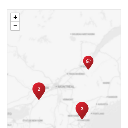
+
−
2
3