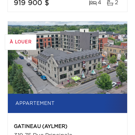
919 900 $
4
2
À LOUER
APPARTEMENT
GATINEAU (AYLMER)