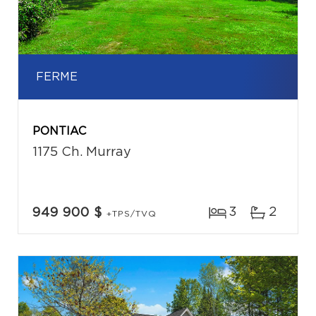
FERME
PONTIAC
1175 Ch. Murray
3
2
949 900 $
+TPS/TVQ