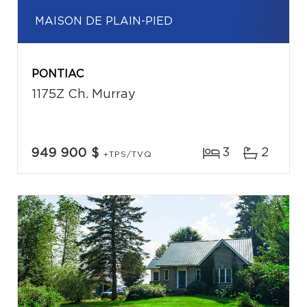
MAISON DE PLAIN-PIED
PONTIAC
1175Z Ch. Murray
3
2
949 900 $
+TPS/TVQ