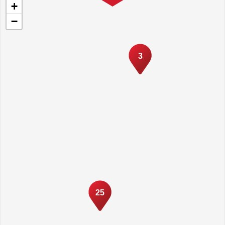
+
−
3
25