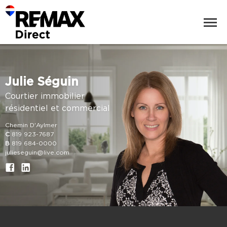
Julie Séguin
Courtier immobilier
résidentiel et commercial
Chemin D'Aylmer
C
819 923-7687
B
819 684-0000
julieseguin@live.com