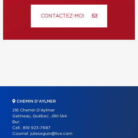
CONTACTEZ-MOI
CHEMIN D'AYLMER
216 Chemin D'Aylmer
Gatineau, Québec, J9H 1A4
Bur.:
Cell.:
819 923-7687
Courriel:
julieseguin@live.com