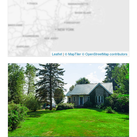
Leaflet
|
© MapTiler
© OpenStreetMap contributors