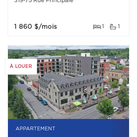
319-75 Rue Principale
1 860 $
/mois
1
1
À LOUER
APPARTEMENT