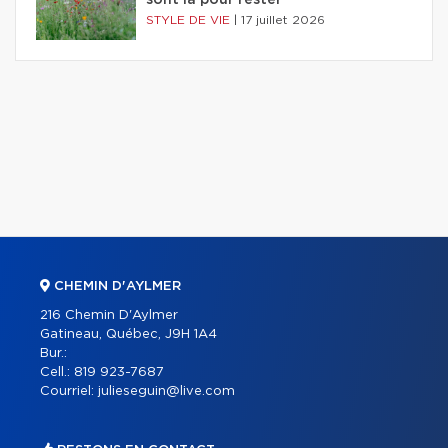
sont là pour rester
STYLE DE VIE
|
17 juillet 2026
CHEMIN D'AYLMER
216 Chemin D'Aylmer
Gatineau, Québec, J9H 1A4
Bur.:
Cell.:
819 923-7687
Courriel:
julieseguin@live.com